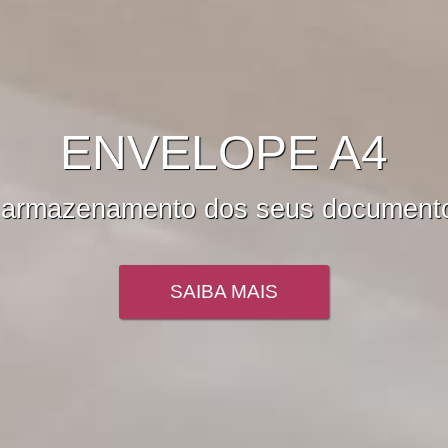
ELOPES PERSONA
s envelopes são flexíveis para vária
SAIBA MAIS