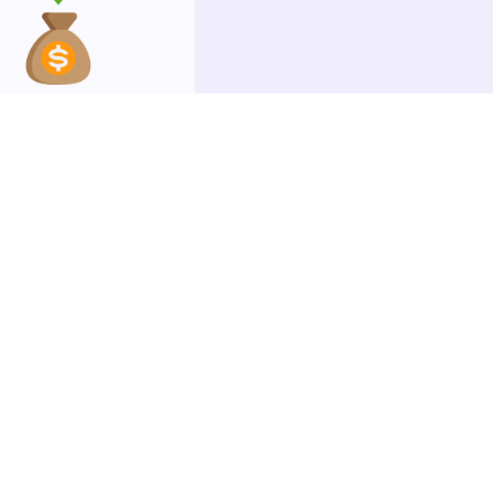
edução de custos
duto