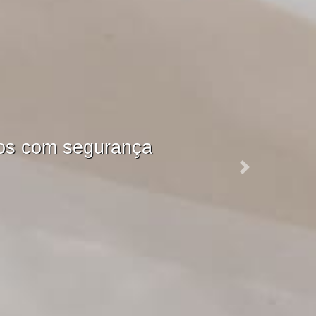
LIZADOS
s funções.
Next