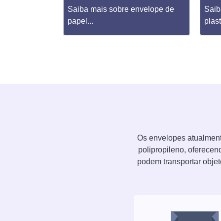
envelope com
Saiba mais sobre envelope de
Saib
papel...
plast
Os envelopes atualmente
polipropileno, oferece
podem transportar obje