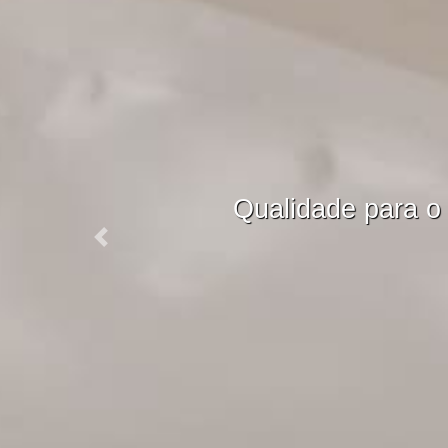
ENV
O
Previous