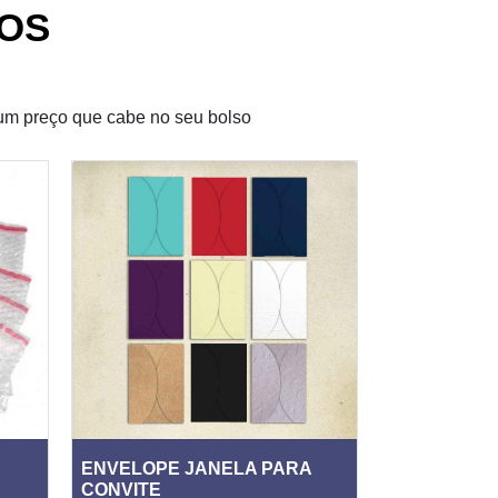
OS
um preço que cabe no seu bolso
ENVELOPE JANELA PARA
ENVELOPE 
CONVITE
ADESIVO