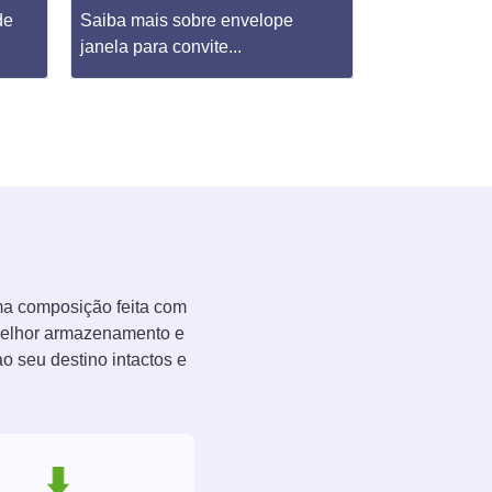
de
Saiba mais sobre envelope
Saiba mais s
janela para convite...
lacre adesivo.
ima composição feita com
 melhor armazenamento e
 seu destino intactos e