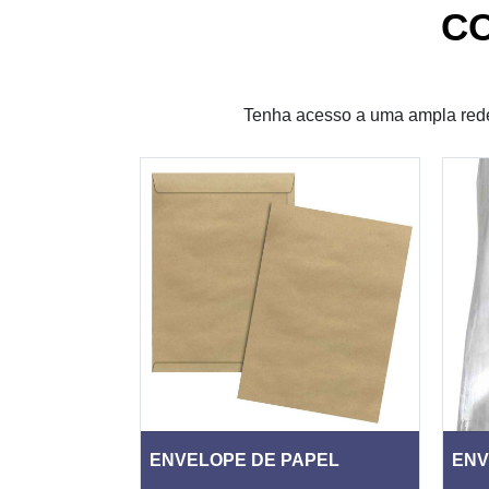
C
Tenha acesso a uma ampla rede
LACRE
ENVELOPE DE PAPEL
ENV