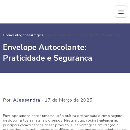
Home
Categorias
Artigos
Envelope Autocolante: Praticidade e Segurança
Envelope Autocolante:
Praticidade e Segurança
Por:
Alessandra
- 17 de Março de 2025
Envelope autocolante é uma solução prática e eficaz para o envio seguro
de documentos e materiais diversos. Neste artigo, você irá entender as
principais características desse produto, suas vantagens em relação a
outros tipos de embalagens e os diferentes usos que podem otimizar suas