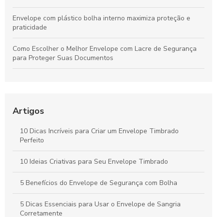
Envelope com plástico bolha interno maximiza proteção e
praticidade
Como Escolher o Melhor Envelope com Lacre de Segurança
para Proteger Suas Documentos
Envelope Aba Adesiva é a Solução Prática para Organizar
Seus Documentos com Estilo
Envelope pequeno preço acessível para suas necessidades
Artigos
de envio
10 Dicas Incríveis para Criar um Envelope Timbrado
Envelopes Personalizado para Eventos: Como Escolher e Usar
Perfeito
Como escolher o melhor Envelope de segurança para
10 Ideias Criativas para Seu Envelope Timbrado
proteção do seu patrimônio
5 Benefícios do Envelope de Segurança com Bolha
5 Dicas Essenciais para Usar o Envelope de Sangria
Corretamente