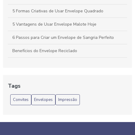
5 Formas Criativas de Usar Envelope Quadrado
5 Vantagens de Usar Envelope Malote Hoje
6 Passos para Criar um Envelope de Sangria Perfeito
Benefícios do Envelope Reciclado
Benefícios e Importância do Envelope Timbrado para Sua
Empresa
Como Comprar Envelope Bolha Atacado para Proteger
Tags
Seus Produtos
Convites
Envelopes
Impressão
Como Escolher e Aplicar Etiquetas para Envelopes: Guia
Completo para uma Correspondência Impecável
Como Escolher o Envelope Bolha Grande Ideal para Suas
Necessidades