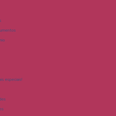
s
cumentos
nio
is especiais!
des
es