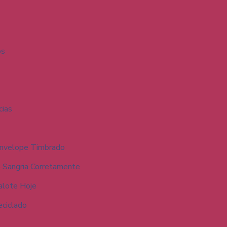
os
cias
 Envelope Timbrado
e Sangria Corretamente
alote Hoje
eciclado