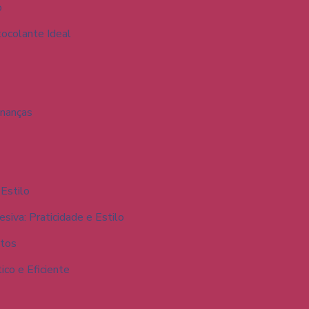
o
ocolante Ideal
inanças
Estilo
iva: Praticidade e Estilo
ntos
co e Eficiente