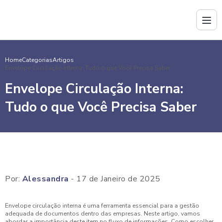
Home
Categorias
Artigos
Envelope Circulação Interna: Tudo o que Você Precisa Saber
Envelope Circulação Interna:
Tudo o que Você Precisa Saber
Por:
Alessandra
- 17 de Janeiro de 2025
Envelope circulação interna é uma ferramenta essencial para a gestão
adequada de documentos dentro das empresas. Neste artigo, vamos
abordar a importância deste item no fluxo de informações. Como escolher