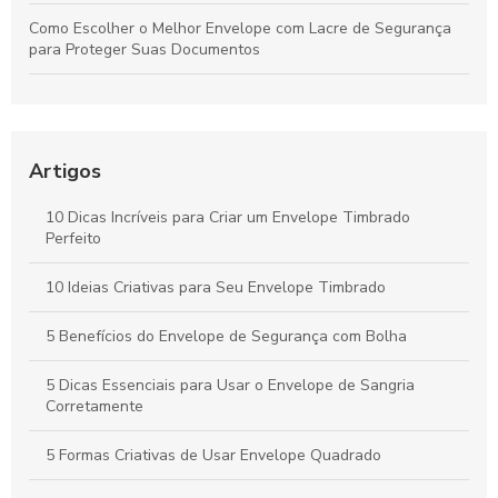
Como Escolher o Melhor Envelope com Lacre de Segurança
para Proteger Suas Documentos
Envelope Aba Adesiva é a Solução Prática para Organizar
Seus Documentos com Estilo
Envelope pequeno preço acessível para suas necessidades
Artigos
de envio
10 Dicas Incríveis para Criar um Envelope Timbrado
Envelopes Personalizado para Eventos: Como Escolher e Usar
Perfeito
Como escolher o melhor Envelope de segurança para
10 Ideias Criativas para Seu Envelope Timbrado
proteção do seu patrimônio
5 Benefícios do Envelope de Segurança com Bolha
5 Dicas Essenciais para Usar o Envelope de Sangria
Corretamente
5 Formas Criativas de Usar Envelope Quadrado